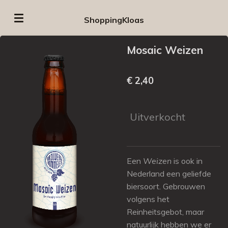
Ga
ShoppingKloas
direct
naar
Mosaic Weizen
de
hoofdinhoud
€ 2,40
Uitverkocht
Een
Weizen
is ook in
Nederland een geliefde
biersoort. Gebrouwen
volgens het
Reinheitsgebot, maar
natuurlijk hebben we er