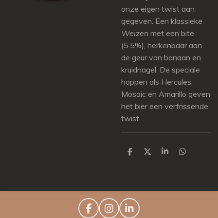
onze eigen twist aan
gegeven. Een klassieke
Weizen
met een bite
(5.5%), herkenbaar aan
de geur van banaan en
kruidnagel. De speciale
hoppen als Hercules,
Mosaic en Amarillo geven
het bier een verfrissende
twist.
D
D
S
D
e
e
h
e
l
e
a
l
e
l
r
e
n
e
n
F
I
L