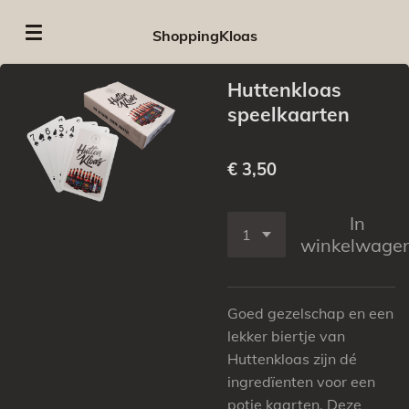
Ga
ShoppingKloas
direct
naar
Huttenkloas
de
speelkaarten
hoofdinhoud
€ 3,50
In
winkelwage
Goed gezelschap en een
lekker biertje van
Huttenkloas zijn dé
ingredïenten voor een
potje kaarten. Deze