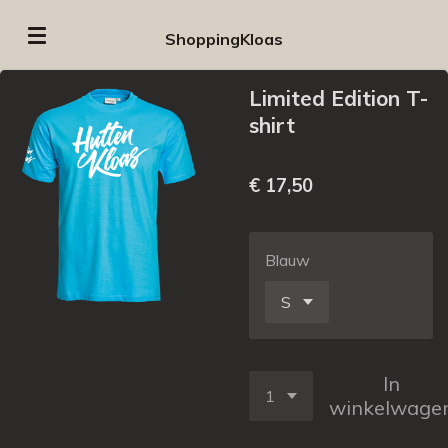
Ga
ShoppingKloas
direct
naar
Limited Edition T-
de
shirt
hoofdinhoud
€ 17,50
Blauw
In
winkelwage