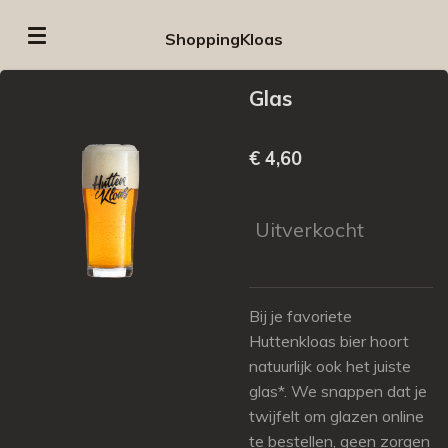
Ga
ShoppingKloas
direct
naar
Glas
de
hoofdinhoud
€ 4,60
Uitverkocht
Bij je favoriete
Huttenkloas bier hoort
natuurlijk ook het juiste
glas*. We snappen dat je
twijfelt om glazen online
te bestellen, geen zorgen